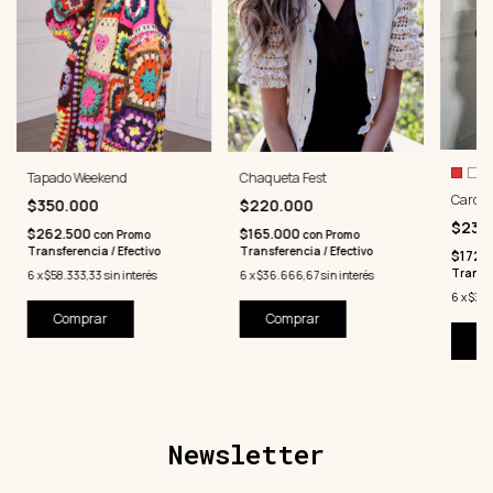
Tapado Weekend
Chaqueta Fest
Cardig
$350.000
$220.000
$230
$262.500
$165.000
con
Promo
con
Promo
Transferencia / Efectivo
Transferencia / Efectivo
$172.
Transfe
6
x
$58.333,33
sin interés
6
x
$36.666,67
sin interés
6
x
$38.
Comprar
Comprar
Co
Newsletter