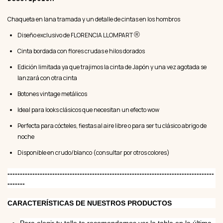
Chaqueta en lana tramada y un detalle de cintas en los hombros
®
Diseño exclusivo de FLORENCIA LLOMPART
Cinta bordada con flores crudas e hilos dorados
Edición limitada ya que trajimos la cinta de Japón y una vez agotada se
lanzará con otra cinta
Botones vintage metálicos
Ideal para looks clásicos que necesitan un efecto wow
Perfecta para cócteles, fiestas al aire libre o para ser tu clásico abrigo de
noche
Disponible en crudo/blanco (consultar por otros colores)
-----------------------------------------------------------------------------------
-------
CARACTERÍSTICAS DE NUESTROS PRODUCTOS