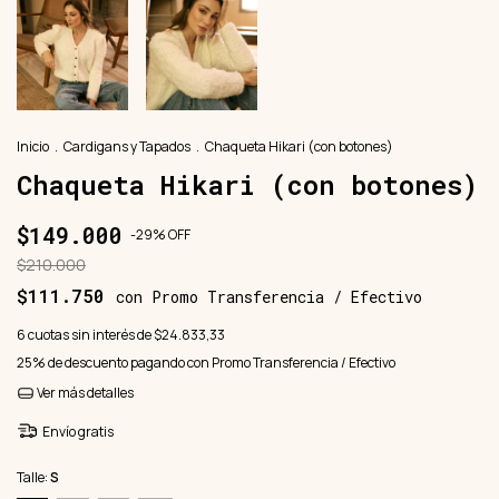
Inicio
.
Cardigans y Tapados
.
Chaqueta Hikari (con botones)
Chaqueta Hikari (con botones)
$149.000
-
29
%
OFF
$210.000
$111.750
con
Promo Transferencia / Efectivo
6
cuotas sin interés de
$24.833,33
25% de descuento
pagando con Promo Transferencia / Efectivo
Ver más detalles
Envío gratis
Talle:
S