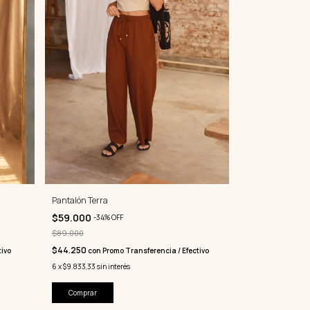
Pantalón Terra
$59.000
-
34
%
OFF
$89.000
$44.250
con
Promo Transferencia / Efectivo
tivo
6
x
$9.833,33
sin interés
Comprar