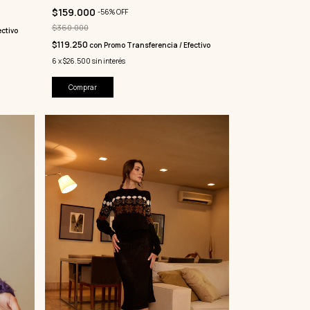
$159.000
-
56
%
OFF
$360.000
ctivo
$119.250
con
Promo Transferencia / Efectivo
6
x
$26.500
sin interés
Comprar