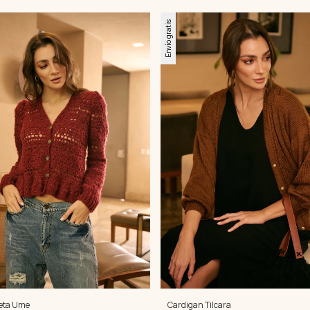
Envío gratis
eta Ume
Cardigan Tilcara