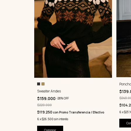
Poncho
$139
Sweater Andes
$240.0
$159.000
-
28
%
OFF
$104.
$220.000
$119.250
6
x
$23.
con
Promo Transferencia / Efectivo
6
x
$26.500
sin interés
Comprar