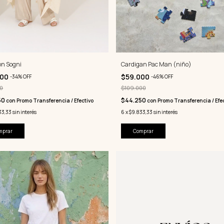
ón Sogni
Cardigan Pac Man (niño)
000
$59.000
-
34
%
OFF
-
46
%
OFF
0
$109.000
50
$44.250
con
Promo Transferencia / Efectivo
con
Promo Transferencia / Efec
33,33
sin interés
6
x
$9.833,33
sin interés
mprar
Comprar