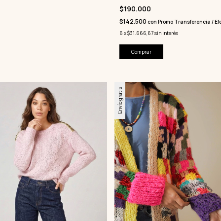
$190.000
$142.500
con
Promo Transferencia / Efe
6
x
$31.666,67
sin interés
Comprar
Envío gratis