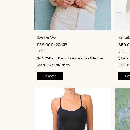
Pantal
Sweater Glow
$59.
$59.000
-
50
%
OFF
$89.00
$119.000
$44.2
$44.250
con
Promo Transferencia / Efectivo
6
x
$9.8
6
x
$9.833,33
sin interés
Co
Comprar