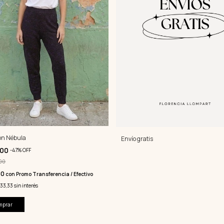
ón Nébula
Envío gratis
000
-
47
%
OFF
00
50
con
Promo Transferencia / Efectivo
833,33
sin interés
mprar