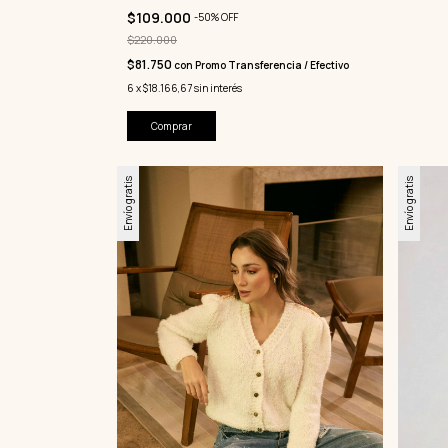
$109.000
-
50
%
OFF
$220.000
$81.750
con
Promo Transferencia / Efectivo
6
x
$18.166,67
sin interés
Comprar
Envío gratis
Envío gratis