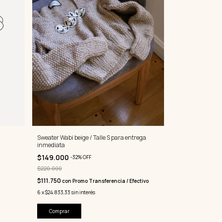
Sweater Wabi beige / Talle S para entrega
inmediata
$149.000
-
32
%
OFF
$220.000
$111.750
con
Promo Transferencia / Efectivo
6
x
$24.833,33
sin interés
Comprar