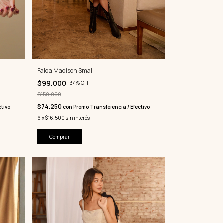
Falda Madison Small
$99.000
-
34
%
OFF
$150.000
$74.250
tivo
con
Promo Transferencia / Efectivo
6
x
$16.500
sin interés
Comprar