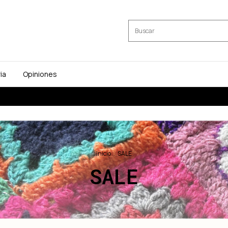
ia
Opiniones
3 y 6 cuotas sin interés
20%
Inicio
.
SALE
SALE