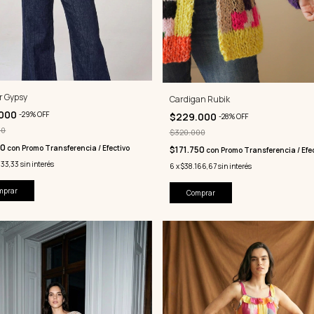
r Gypsy
Cardigan Rubik
.000
-
29
%
OFF
$229.000
-
28
%
OFF
00
$320.000
50
con
Promo Transferencia / Efectivo
$171.750
con
Promo Transferencia / Efec
833,33
sin interés
6
x
$38.166,67
sin interés
mprar
Comprar