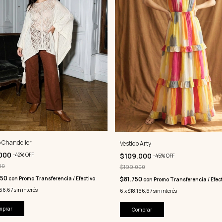
 Chandelier
Vestido Arty
.000
-
42
%
OFF
$109.000
-
45
%
OFF
00
$199.000
250
con
Promo Transferencia / Efectivo
$81.750
con
Promo Transferencia / Efec
166,67
sin interés
6
x
$18.166,67
sin interés
Comprar