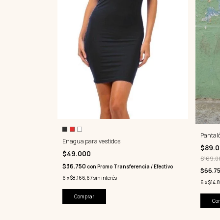
Pantal
Enagua para vestidos
$89.
$49.000
$169.0
$36.750
con
Promo Transferencia / Efectivo
$66.7
6
x
$8.166,67
sin interés
6
x
$14.
Comprar
Co