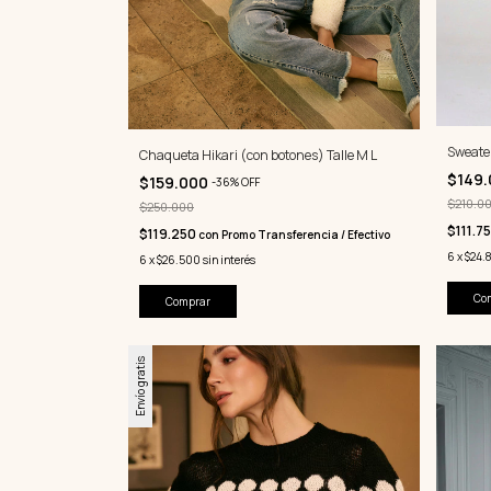
Sweate
Chaqueta Hikari (con botones) Talle M L
$149
$159.000
-
36
%
OFF
$210.0
$250.000
$111.7
$119.250
con
Promo Transferencia / Efectivo
6
x
$24.
6
x
$26.500
sin interés
Co
Comprar
Envío gratis