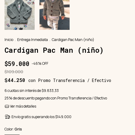
Inicio
.
Entrega Inmediata
.
Cardigan Pac Man (niño)
Cardigan Pac Man (niño)
$59.000
-
46
%
OFF
$109.000
$44.250
con
Promo Transferencia / Efectivo
6
cuotas sin interés de
$9.833,33
25% de descuento
pagando con Promo Transferencia / Efectivo
Ver más detalles
Envío gratis
superando los
$149.000
Color:
Gris