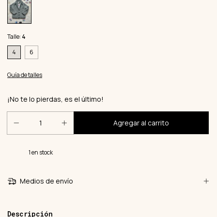
Talle:
4
4
6
Guía de talles
¡No te lo pierdas, es el último!
1
en stock
Medios de envío
Descripción