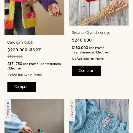
Sweater Chandelier rojo
$240.000
Cardigan Rubik
$180.000
con
Promo
$229.000
-
28
%
OFF
Transferencia / Efectivo
$320.000
6
x
$40.000
sin interés
$171.750
con
Promo Transferencia
/ Efectivo
Comprar
6
x
$38.166,67
sin interés
Comprar
Envío gratis
Envío gratis