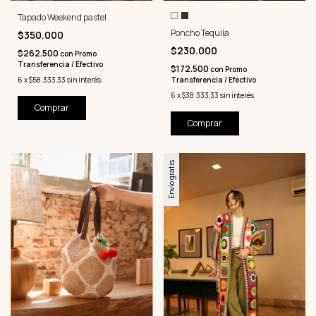
Tapado Weekend pastel
Poncho Tequila
$350.000
$230.000
$262.500
con
Promo
Transferencia / Efectivo
$172.500
con
Promo
6
x
$58.333,33
sin interés
Transferencia / Efectivo
6
x
$38.333,33
sin interés
Comprar
Comprar
Envío gratis