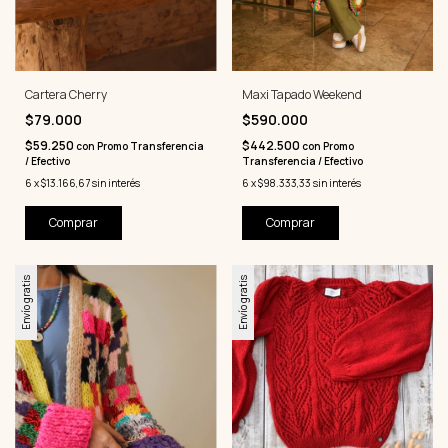
Cartera Cherry
Maxi Tapado Weekend
$79.000
$590.000
$59.250
$442.500
con
Promo Transferencia
con
Promo
/ Efectivo
Transferencia / Efectivo
6
x
$13.166,67
sin interés
6
x
$98.333,33
sin interés
Comprar
Comprar
Envío gratis
Envío gratis