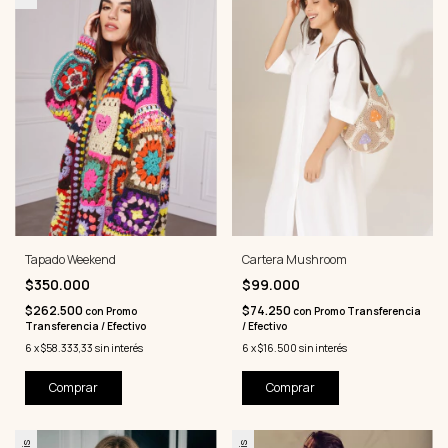
Tapado Weekend
Cartera Mushroom
$350.000
$99.000
$262.500
$74.250
con
Promo
con
Promo Transferencia
Transferencia / Efectivo
/ Efectivo
6
x
$58.333,33
sin interés
6
x
$16.500
sin interés
Comprar
Comprar