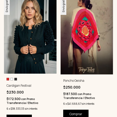
Envío gratis
Envío gratis
Poncho Geisha
Cardigan Festival
$250.000
$230.000
$187.500
con
Promo
Transferencia / Efectivo
$172.500
con
Promo
Transferencia / Efectivo
6
x
$41.666,67
sin interés
6
x
$38.333,33
sin interés
Comprar