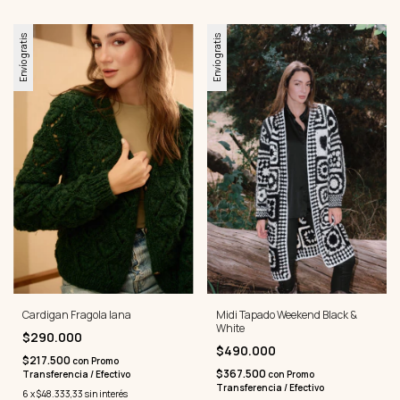
Envío gratis
Envío gratis
Cardigan Fragola lana
Midi Tapado Weekend Black &
White
$290.000
$490.000
$217.500
con
Promo
$367.500
Transferencia / Efectivo
con
Promo
Transferencia / Efectivo
6
x
$48.333,33
sin interés