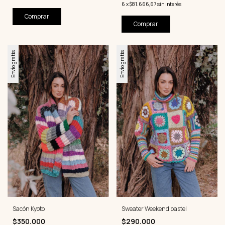
6
x
$81.666,67
sin interés
Comprar
Comprar
Envío gratis
Envío gratis
Sacón Kyoto
Sweater Weekend pastel
$350.000
$290.000