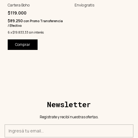
Cartera Boho
Envío gratis
$119.000
$89.250
con
Promo Transferencia
/ Efectivo
6
x
$19.833,33
sin interés
Comprar
Newsletter
Registrate y recibí nuestras ofertas.