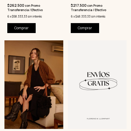
$262.500
$217.500
con
Promo
con
Promo
Transferencia / Efectivo
Transferencia / Efectivo
6
x
$58.333,33
sin interés
6
x
$48.333,33
sin interés
Comprar
Comprar