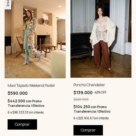
Poncho Chandelier
Maxi Tapado Weekend Pastel
$139.000
$590.000
-
42
%
OFF
$240.000
$442.500
con
Promo
Transferencia / Efectivo
$104.250
con
Promo
Transferencia / Efectivo
6
x
$98.333,33
sin interés
6
x
$23.166,67
sin interés
Comprar