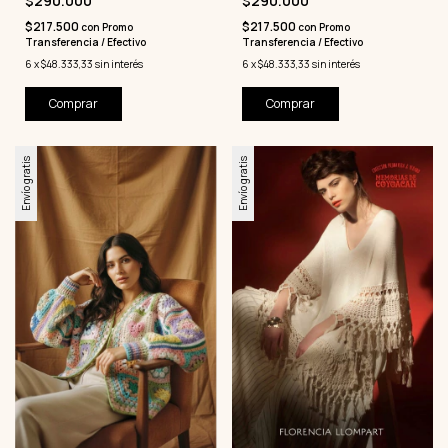
$290.000
$290.000
$217.500
$217.500
con
Promo
con
Promo
Transferencia / Efectivo
Transferencia / Efectivo
6
x
$48.333,33
sin interés
6
x
$48.333,33
sin interés
Comprar
Comprar
Envío gratis
Envío gratis