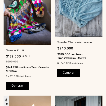
Sweater Chandelier celeste
$240.000
Sweater Rubik
$180.000
con
Promo
$189.000
-
35
%
OFF
Transferencia / Efectivo
$290.000
6
x
$40.000
sin interés
$141.750
con
Promo Transferencia
/ Efectivo
Comprar
6
x
$31.500
sin interés
Comprar
Envío gratis