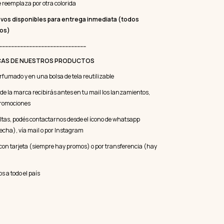
 reemplaza por otra colorida
vos disponibles para entrega inmediata (todos
cos)
----------------------------------------------------------
CAS DE NUESTROS PRODUCTOS
erfumado y en una bolsa de tela reutilizable
a de la marca recibirás antes en tu mail los lanzamientos,
promociones
ltas, podés contactarnos desde el ícono de whatsapp
recha), vía mail o por Instagram
con tarjeta (siempre hay promos) o por transferencia (hay
 a todo el país