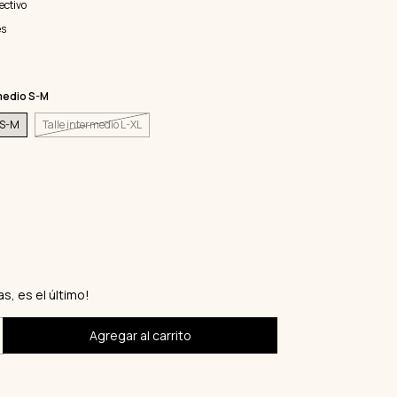
ectivo
es
medio S-M
 S-M
Talle intermedio L-XL
as, es el último!