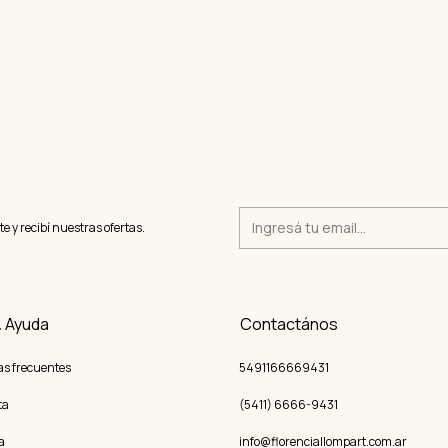
te y recibí nuestras ofertas.
& Ayuda
Contactános
as frecuentes
5491166669431
ta
(5411) 6666-9431
a
info@florenciallompart.com.ar