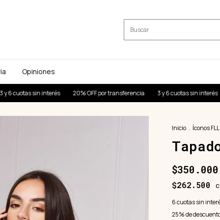
ia
Opiniones
n interés
20% OFF por transferencia
3 y 6 cuotas sin interés
20% OFF po
Inicio
.
Íconos FLL
Tapad
$350.000
$262.500
c
6
cuotas sin inter
25% de descuent