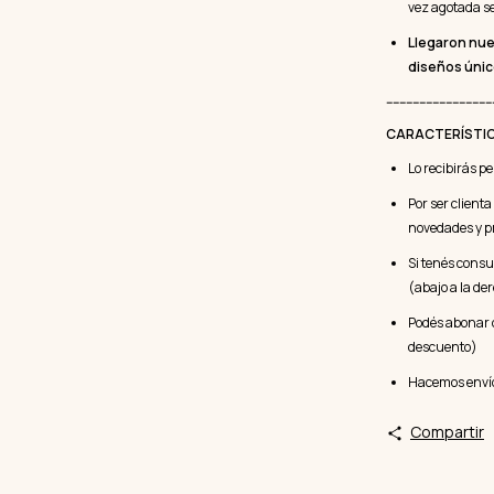
vez agotada se
Llegaron nue
diseños úni
--------------------------------
CARACTERÍSTI
Lo recibirás p
Por ser client
novedades y 
Si tenés consu
(abajo a la de
Podés abonar 
descuento)
Hacemos envíos
Compartir