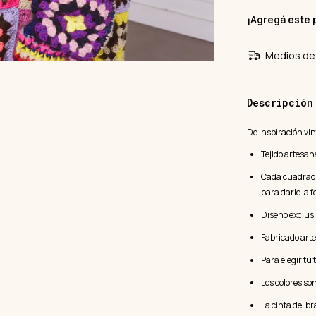
¡Agregá este 
Medios de 
Descripción
De inspiración vin
Tejido artesa
Cada cuadrado
para darle la 
Diseño exclusi
Fabricado art
Para elegir tu 
Los colores so
La cinta del b