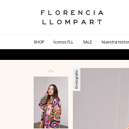
SHOP
Íconos FLL
SALE
Nuestra histor
3 y 6 cuotas si
Envío gratis