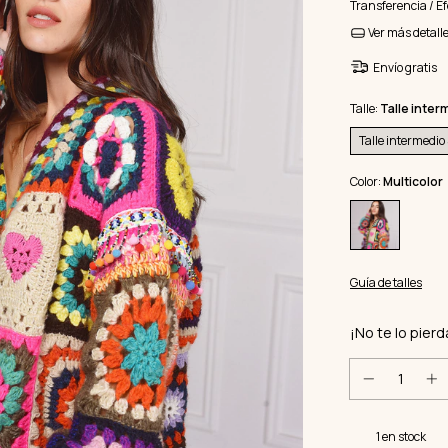
Transferencia / Ef
Ver más detall
Envío gratis
Talle:
Talle inter
Talle intermedio
Color:
Multicolor
Guía de talles
¡No te lo pierd
1
en stock