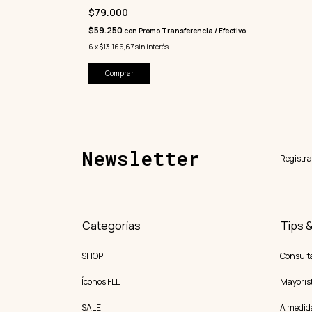
$79.000
$59.250
con
Promo Transferencia / Efectivo
6
x
$13.166,67
sin interés
Comprar
Newsletter
Registra
Categorías
Tips 
SHOP
Consult
Íconos FLL
Mayoris
SALE
A medid