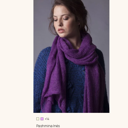
+14
Pashmina Inés