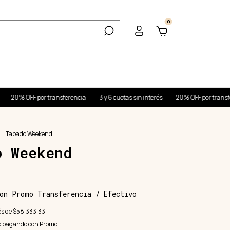
0
r transferencia
3 y 6 cuotas sin interés
20% OFF por transferencia
3 y
.
Tapado Weekend
o Weekend
on
Promo Transferencia / Efectivo
és de
$58.333,33
o
pagando con Promo