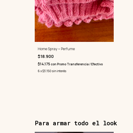
Home Spray ~ Perfume
$18.900
$14.175
con
Promo Transferencia / Efectivo
6
x
$3.150
sin interés
Para armar todo el look