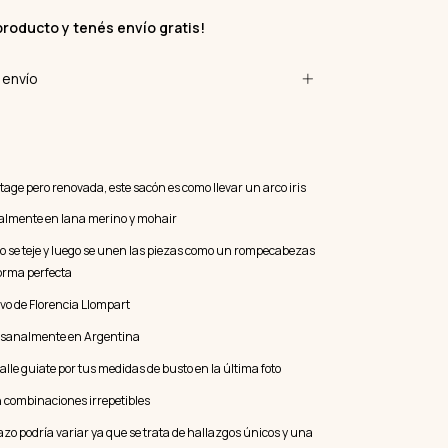
producto y
tenés envío gratis!
envío
tage pero renovada, este sacón es como llevar un arco iris
nalmente en lana merino y mohair
 se teje y luego se unen las piezas como un rompecabezas
forma perfecta
vo de Florencia Llompart
esanalmente en Argentina
talle guiate por tus medidas de busto en la última foto
n combinaciones irrepetibles
razo podría variar ya que se trata de hallazgos únicos y una