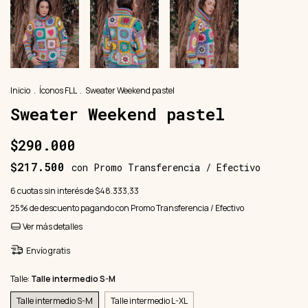
Inicio
.
Íconos FLL
.
Sweater Weekend pastel
Sweater Weekend pastel
$290.000
$217.500
con
Promo Transferencia / Efectivo
6
cuotas sin interés de
$48.333,33
25% de descuento
pagando con Promo Transferencia / Efectivo
Ver más detalles
Envío gratis
Talle:
Talle intermedio S-M
Talle intermedio S-M
Talle intermedio L-XL