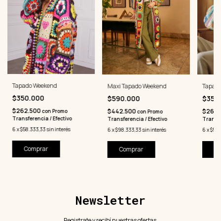
Tapado Weekend
Maxi Tapado Weekend
Tapado
$350.000
$590.000
$350
$262.500
$442.500
$262.
con
Promo
con
Promo
Transferencia / Efectivo
Transferencia / Efectivo
Transfe
6
x
$58.333,33
sin interés
6
x
$98.333,33
sin interés
6
x
$58.
Comprar
Comprar
Co
Newsletter
Registrate y recibí nuestras ofertas.