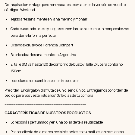
De inspiración vintage pero renovada, este sweater es la versión de nuestro
cárdigan Weekend
Tejido artesanalmente en lana merino y mohair
Cada cuadrado se teje y luego se unen las piezas como un rompecabezas
para darle la forma perfecta
Diseño exclusivo de Florencia Llompart
Fabricado artesanalmente en Argentina
El talle SM va hasta 120 de contorno de busto / Talle LXL para contorno
130cm
Los colores son combinaciones irrepetibles
Pre order: Encárgalo y disfruta de un diseño único. Entregamos por orden de
pedido para vos y está listo a los 10/15 días de tu compra
------------------------------------------------------------------------------------------
CARACTERÍSTICAS DE NUESTROS PRODUCTOS
Lo recibirás perfumado y en una bolsa de tela reutilizable
Por ser clienta de la marca recibirás antes en tu mail los lanzamientos,