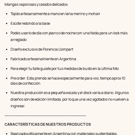
Mangas vaporosas y calados delicados
Tejido artesanalmente a mano en lana merino y mohair
Escote redondo a la base
Podés usarlo de día con jeans o de noche con una falda para un look más
arreglado
Diseño exclusivo de Florencia Llompart
Fabricado artesanalmente en Argentina
Para elegir tu talle guiate por tus medidas de busto en la última foto
Pre order: Esta prenda se hace especialmente para vos, tiempo aprox 10
días de confección
Nuestra producción es a pequeña escala y el stock varía a diario. Algunos
diseños son de edición limitada, por lo que una vez agotados no vuelven a
ingresar.
------------------------------------------------------------------------------------------
CARACTERÍSTICAS DE NUESTROS PRODUCTOS
Realizados éticamente en Argentina con materiales sustentables,