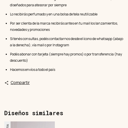
diseñados para atesorar por siempre
Lo recibirás perfumado y en una bolsa de tela reutilizable
Por ser clienta de la marca recibirás antes en tu mail los lanzamientos,
novedades y promociones
Si tenés consultas, podés contactarnos desde el ícono de whatsapp (abajo
a la derecha), vía mail o por Instagram
Podés abonar con tarjeta (siempre hay promos) o por transferencia (hay
descuento)
Hacemos envíos a todo el país
Compartir
Diseños similares