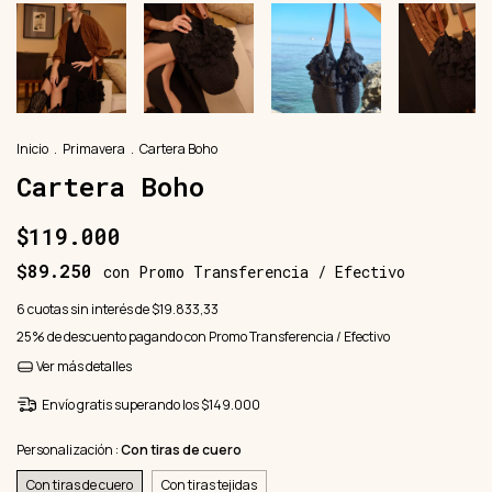
Inicio
.
Primavera
.
Cartera Boho
Cartera Boho
$119.000
$89.250
con
Promo Transferencia / Efectivo
6
cuotas sin interés de
$19.833,33
25% de descuento
pagando con Promo Transferencia / Efectivo
Ver más detalles
Envío gratis
superando los
$149.000
Personalización :
Con tiras de cuero
Con tiras de cuero
Con tiras tejidas