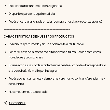
Fabricado artesanalmente en Argentina
Disponible para entrega inmediata
Podés encargarla forrada en tela (demora unos días y se cotiza aparte)
------------------------------------------------------------------------------------------
CARACTERÍSTICAS DE NUESTROS PRODUCTOS
Lo recibirás perfumado y en una bolsa de tela reutilizable
Por ser clienta de la marca recibirás antes en tu mail los lanzamientos,
novedades y promociones
Si tenés consultas, podés contactarnos desde el ícono de whatsapp (abajo
a la derecha), vía mail o por Instagram
Podés abonar con tarjeta (siempre hay promos) o por transferencia (hay
descuento)
Hacemos envíos a todo el país
Compartir