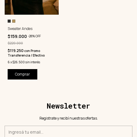
Sweater Andes
$159.000
-
28
%
OFF
$220.000
$119.250
con
Promo
Transferencia / Efectivo
6
x
$26.500
sin interés
Comprar
Newsletter
Registrate y recibí nuestras ofertas.