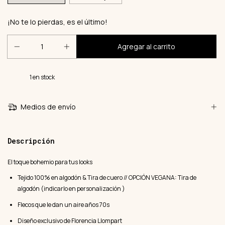
¡No te lo pierdas, es el último!
1
en stock
Medios de envío
Descripción
El toque bohemio para tus looks
Tejido 100% en algodón & Tira de cuero // OPCIÓN VEGANA: Tira de
algodón (indicarlo en personalización )
Flecos que le dan un aire años 70s
Diseño exclusivo de Florencia Llompart