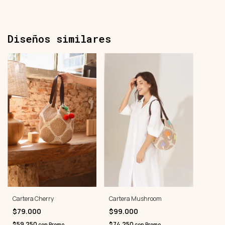
Diseños similares
Cartera Cherry
Cartera Mushroom
$79.000
$99.000
$59.250
$74.250
con
Promo
con
Promo