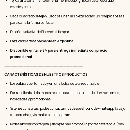
Tejida artesanalmente en lana merino color gris con detalles crudo,
celeste y coral
Cada cuadrado se teje y luego se unen las piezas como un rompecabezas
para darle la forma perfecta
Diseño exclusivo de Florencia Llompart
Fabricado artesanalmente en Argentina
Disponible en talle SM para entrega inmediata con precio
promocional
------------------------------------------------------------------------------------------
CARACTERÍSTICAS DE NUESTROS PRODUCTOS
Lo recibirás perfumado y en una bolsa de tela reutilizable
Por ser clienta de la marca recibirás antes en tu mail los lanzamientos,
novedades y promociones
Si tenés consultas, podés contactarnos desde el ícono de whatsapp (abajo
a la derecha), vía mail o por Instagram
Podés abonar con tarjeta (siempre hay promos) o por transferencia (hay