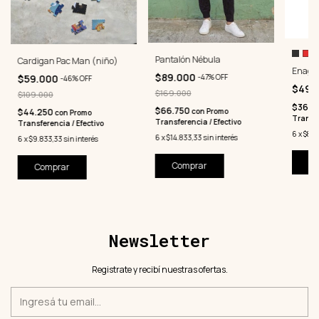
Pantalón Nébula
Cardigan Pac Man (niño)
Enagua
$89.000
$59.000
-
47
%
OFF
-
46
%
OFF
$49.
$169.000
$109.000
$36.7
$66.750
$44.250
con
Promo
con
Promo
Transfe
Transferencia / Efectivo
Transferencia / Efectivo
6
x
$8.1
6
x
$14.833,33
sin interés
6
x
$9.833,33
sin interés
Co
Comprar
Comprar
Newsletter
Registrate y recibí nuestras ofertas.