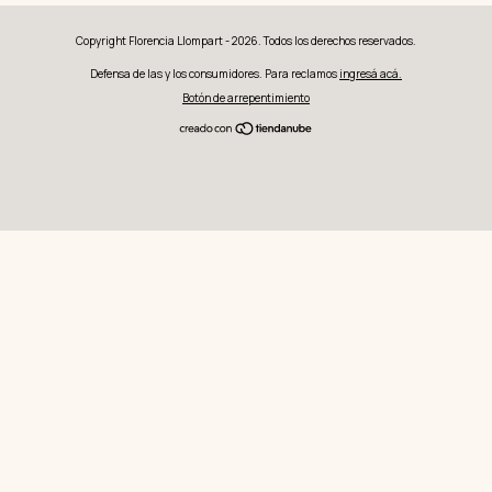
Copyright Florencia Llompart - 2026. Todos los derechos reservados.
Defensa de las y los consumidores. Para reclamos
ingresá acá.
Botón de arrepentimiento