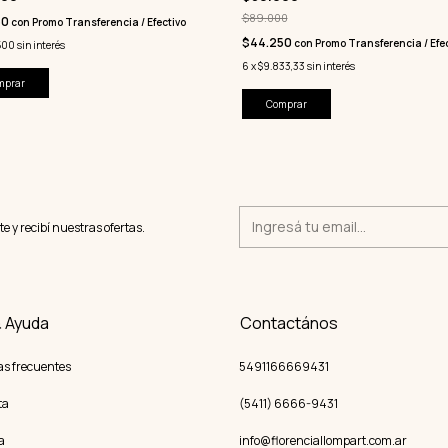
$89.000
50
con
Promo Transferencia / Efectivo
$44.250
con
Promo Transferencia / Efec
500
sin interés
6
x
$9.833,33
sin interés
mprar
Comprar
te y recibí nuestras ofertas.
& Ayuda
Contactános
as frecuentes
5491166669431
ta
(5411) 6666-9431
a
info@florenciallompart.com.ar