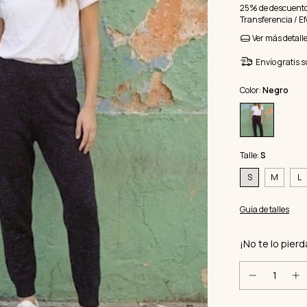
25% de descuent
Transferencia / Ef
Ver más detall
Envío gratis
s
Color:
Negro
Talle:
S
S
M
L
Guía de talles
¡No te lo pierd