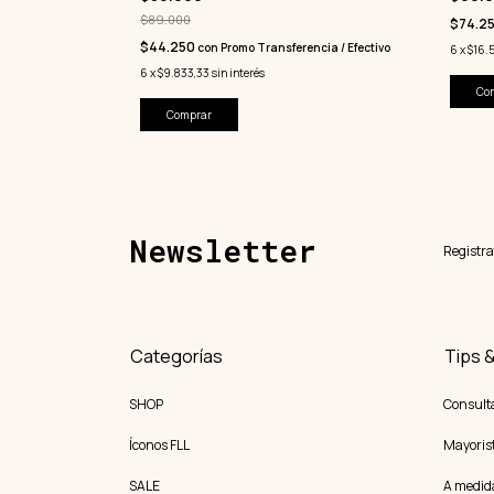
$89.000
$74.2
$44.250
con
Promo Transferencia / Efectivo
cia / Efectivo
6
x
$16.
6
x
$9.833,33
sin interés
Co
Comprar
Newsletter
Registra
Categorías
Tips 
SHOP
Consult
Íconos FLL
Mayoris
SALE
A medid