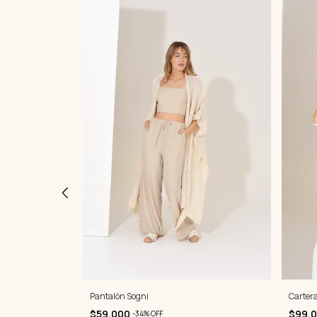
Pantalón Sogni
Carter
$59.000
$99.
-
34
%
OFF