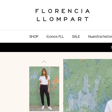
SHOP
Íconos FLL
SALE
Nuestra histor
3 y 6 cuotas sin in