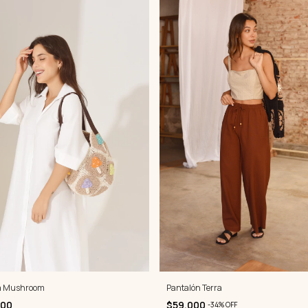
a Mushroom
Pantalón Terra
000
$59.000
-
34
%
OFF