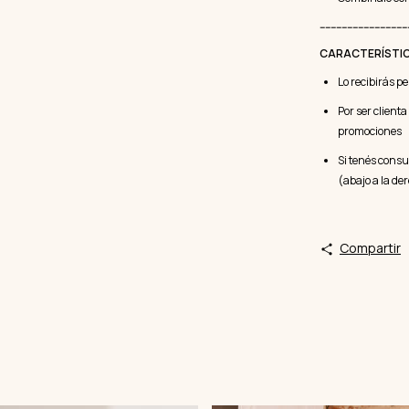
--------------------------------
CARACTERÍSTI
Lo recibirás p
Por ser client
promociones
Si tenés consu
(abajo a la de
Compartir