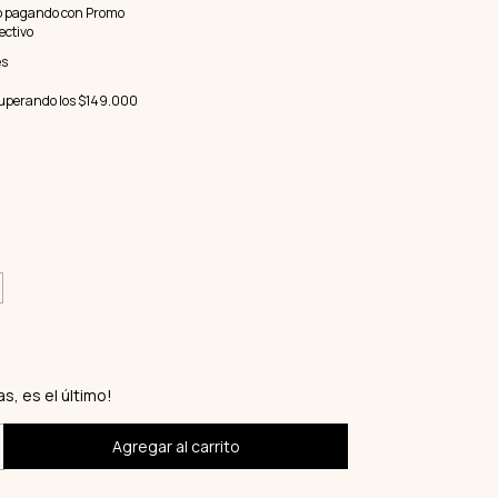
o
pagando con Promo
ectivo
es
uperando los
$149.000
as, es el último!