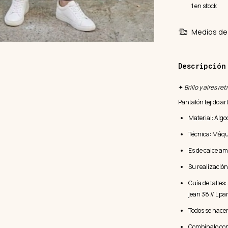
1
en stock
Medios de 
Descripción
✦
Brillo y aires r
Pantalón tejido 
Material: Algo
Técnica: Máq
Es de calce am
Su realización
Guía de talles
jean 38 // L pa
Todos se hacen
Combinalo con