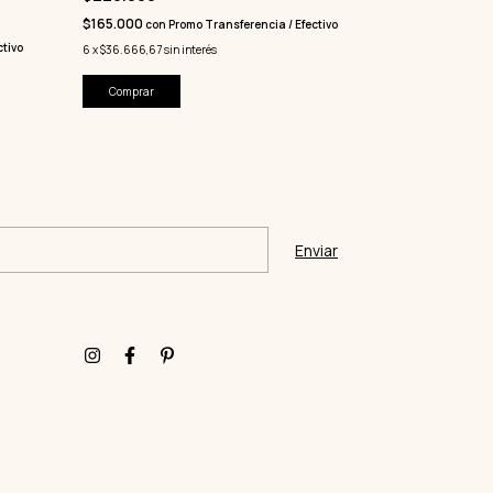
$89.250
$165.000
con
Pro
con
Promo Transferencia / Efectivo
tivo
6
x
$19.833,33
sin i
6
x
$36.666,67
sin interés
Comprar
Comprar