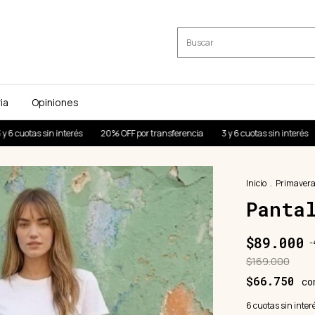
ia
Opiniones
terés
20% OFF por transferencia
3 y 6 cuotas sin interés
20% OFF por t
Inicio
.
Primaver
Panta
$89.000
-
$169.000
$66.750
co
6
cuotas sin inter