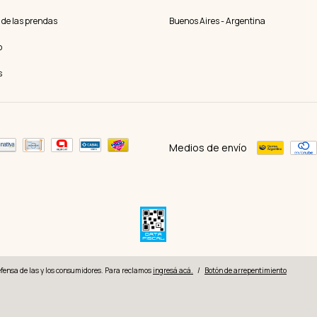
 de las prendas
Buenos Aires - Argentina
o
s
Medios de envío
fensa de las y los consumidores. Para reclamos
ingresá acá.
/
Botón de arrepentimiento