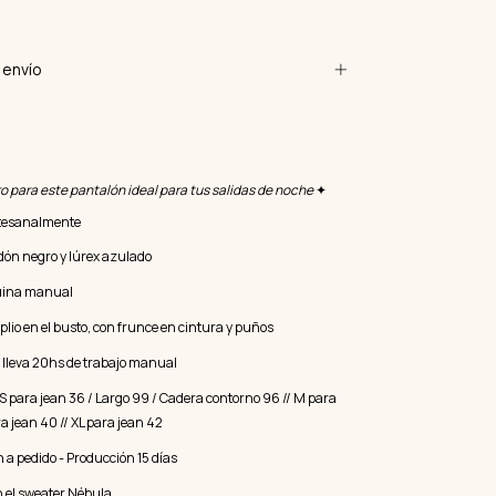
envío
etro para este pantalón ideal para tus salidas de noche
✦
artesanalmente
dón negro y lúrex azulado
uina manual
plio en el busto, con frunce en cintura y puños
 lleva 20hs de trabajo manual
: S para jean 36 / Largo 99 / Cadera contorno 96 // M para
ra jean 40 // XL para jean 42
 a pedido - Producción 15 días
 el
sweater Nébula