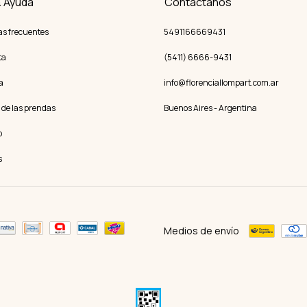
& Ayuda
Contactános
as frecuentes
5491166669431
ta
(5411) 6666-9431
a
info@florenciallompart.com.ar
 de las prendas
Buenos Aires - Argentina
o
s
Medios de envío