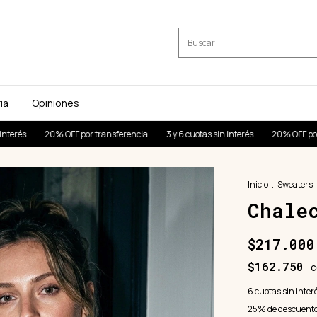
ia
Opiniones
 OFF por transferencia
3 y 6 cuotas sin interés
20% OFF por transferenci
Inicio
.
Sweaters
Chale
$217.000
$162.750
c
6
cuotas sin inter
25% de descuent