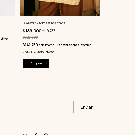
Sweater Chandeli
$240.000
Sweater Zermatt manteca
$180.000
con
Pr
$189.000
-
41
%
OFF
6
x
$40.000
sin int
$320.000
ctivo
Comprar
$141.750
con
Promo Transferencia / Efectivo
6
x
$31.500
sin interés
Comprar