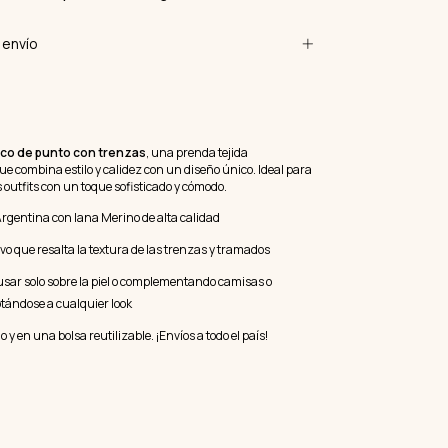
envío
co de punto con trenzas
, una prenda tejida
e combina estilo y calidez con un diseño único. Ideal para
outfits con un toque sofisticado y cómodo.
rgentina con lana Merino de alta calidad
vo que resalta la textura de las trenzas y tramados
usar solo sobre la piel o complementando camisas o
tándose a cualquier look
y en una bolsa reutilizable. ¡Envíos a todo el país!