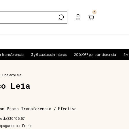
0
a
3 y 6 cuotas sin interés
20% OFF por transferencia
3 y 6 cuotas sin in
.
Chaleco Leia
co Leia
on
Promo Transferencia / Efectivo
és de
$36.166,67
o
pagando con Promo