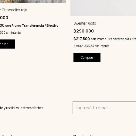
 Chandelier rojo
.000
Sweater Kyoto
000
con
Promo Transferencia / Efectivo
$290.000
.000
sin interés
$217.500
con
Promo Transferencia / Efe
mprar
6
x
$48.333,33
sin interés
Comprar
te y recibí nuestras ofertas.