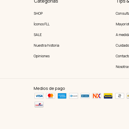
Categorías
Tips 
SHOP
Consult
Íconos FLL
Mayoris
SALE
A medid
Nuestra historia
Cuidado
Opiniones
Contact
Nosotra
Medios de pago