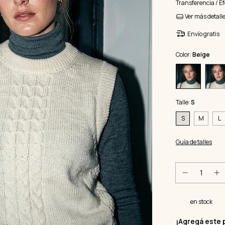
Transferencia / Ef
Ver más detall
Envío gratis
Color:
Beige
Talle:
S
S
M
L
Guía de talles
en stock
¡Agregá este 