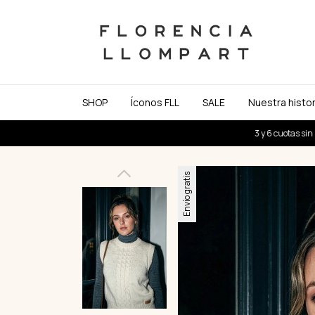
SHOP
Íconos FLL
SALE
Nuestra histor
3 y 6 cuotas sin interés
20%
Envío gratis