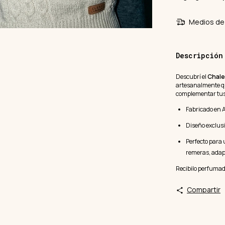
Medios de 
Descripción
Descubrí el
Chale
artesanalmente qu
complementar tus 
Fabricado en A
Diseño exclusi
Perfecto para 
remeras, adap
Recibilo perfumado 
Compartir