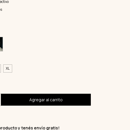
ectivo
es
XL
producto y
tenés envío gratis!