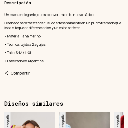
Descripción
Un sweater elegante, que se convertirá en tu nuevo básico.
Diseñado para trascender: Tejido artesanalmente en un punto tramado que
le da el toque de diferenciación y un calce perfecto.
• Material: lana merino
• Técnica: tejido a 2 agujas
• Talle: S-M / L-XL
• Fabricado en Argentina
Compartir
Diseños similares
Envío gratis
Envío gratis
Envío gratis