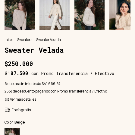
Inicio
.
Sweaters
.
Sweater Velada
Sweater Velada
$250.000
$187.500
con
Promo Transferencia / Efectivo
6
cuotas sin interés de
$41.666,67
25% de descuento
pagando con Promo Transferencia / Efectivo
Ver más detalles
Envío gratis
Color:
Beige