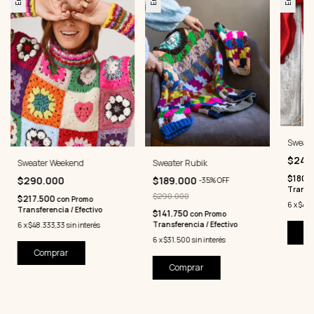
Sweate
$240
Sweater Weekend
Sweater Rubik
$180.
$290.000
$189.000
-
35
%
OFF
Transfe
$290.000
$217.500
con
Promo
6
x
$40
Transferencia / Efectivo
$141.750
con
Promo
Transferencia / Efectivo
6
x
$48.333,33
sin interés
Co
6
x
$31.500
sin interés
Comprar
Comprar