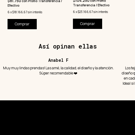
$104.250
$81.750
con
Promo
con
Promo Transferencia /
Transferencia / Efectivo
Efectivo
6
x
$23.166,67
sin interés
6
x
$18.166,67
sin interés
Comprar
Así opinan ellas
Anabel F
Muy muy lindas prendas! Las amé, la calidad, el diseño y la atención.
Los te
Súper recomendable ❤️
diseño q
en cad
Ideal s