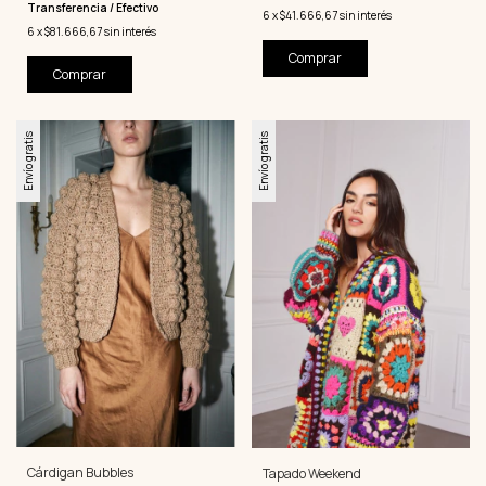
Transferencia / Efectivo
6
x
$41.666,67
sin interés
6
x
$81.666,67
sin interés
Comprar
Comprar
Envío gratis
Envío gratis
Cárdigan Bubbles
Tapado Weekend