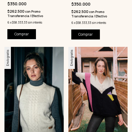
$350.000
$350.000
$262.500
$262.500
con
Promo
con
Promo
Transferencia / Efectivo
Transferencia / Efectivo
6
x
$58.333,33
sin interés
6
x
$58.333,33
sin interés
Comprar
Comprar
Envío gratis
Envío gratis