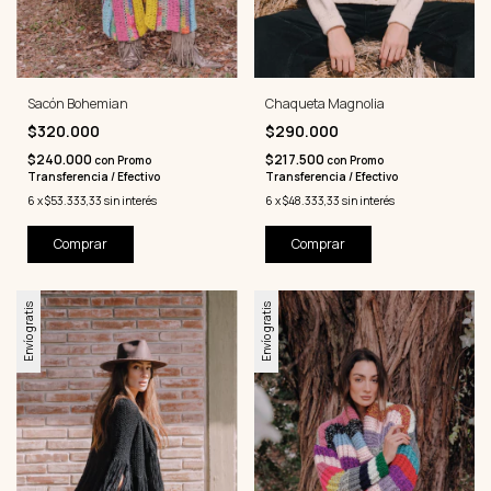
Sacón Bohemian
Chaqueta Magnolia
$320.000
$290.000
$240.000
$217.500
con
Promo
con
Promo
Transferencia / Efectivo
Transferencia / Efectivo
6
x
$53.333,33
sin interés
6
x
$48.333,33
sin interés
Comprar
Comprar
Envío gratis
Envío gratis