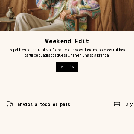
Weekend Edit
Irrepetibles por naturaleza: Piezas tejidas y cosidas a mano, construidas a
partir de cuadrados que se unen en una sola prenda.
Ver más
Envíos a todo el país
3 y