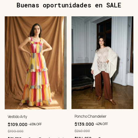
Buenas oportunidades en SALE
Poncho Chandelier
Vestido Arty
$139.000
$109.000
-
42
%
OFF
-
45
%
OFF
$240.000
$199.000