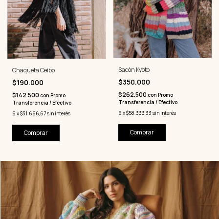
Sacón Kyoto
Chaqueta Ceibo
$350.000
$190.000
$262.500
$142.500
con
Promo
con
Promo
Transferencia / Efectivo
Transferencia / Efectivo
6
x
$58.333,33
sin interés
6
x
$31.666,67
sin interés
Comprar
Comprar