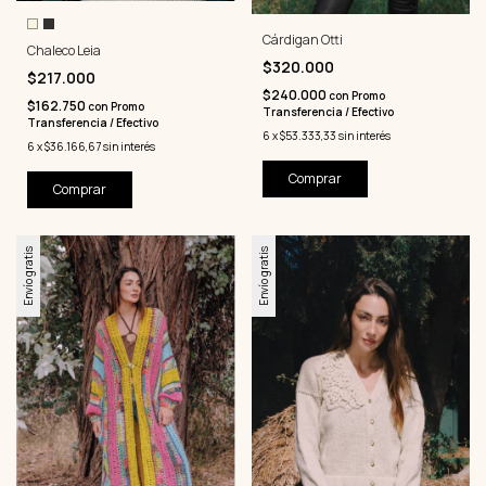
Cárdigan Otti
Chaleco Leia
$320.000
$217.000
$240.000
con
Promo
$162.750
con
Promo
Transferencia / Efectivo
Transferencia / Efectivo
6
x
$53.333,33
sin interés
6
x
$36.166,67
sin interés
Comprar
Comprar
Envío gratis
Envío gratis