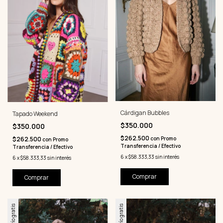
Cárdigan Bubbles
Tapado Weekend
$350.000
$350.000
$262.500
$262.500
con
Promo
con
Promo
Transferencia / Efectivo
Transferencia / Efectivo
6
x
$58.333,33
sin interés
6
x
$58.333,33
sin interés
Comprar
Comprar
Envío gratis
Envío gratis