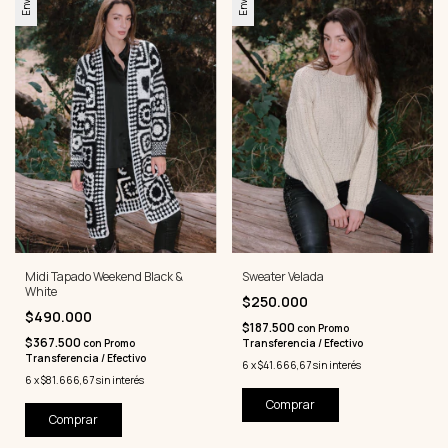
Midi Tapado Weekend Black &
Sweater Velada
White
$250.000
$490.000
$187.500
con
Promo
$367.500
con
Promo
Transferencia / Efectivo
Transferencia / Efectivo
6
x
$41.666,67
sin interés
6
x
$81.666,67
sin interés
Comprar
Comprar