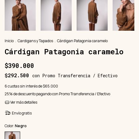
Inicio
.
Cardigans y Tapados
.
Cárdigan Patagonia caramelo
Cárdigan Patagonia caramelo
$390.000
$292.500
con
Promo Transferencia / Efectivo
6
cuotas sin interés de
$65.000
25% de descuento
pagando con Promo Transferencia / Efectivo
Ver más detalles
Envío gratis
Color:
Negro