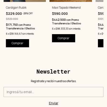
Cardigan Rubik
Maxi Tapado Weekend
Cardig
$229.000
$590.000
$59.
-
28
%
OFF
$320.000
$109.0
$442.500
con
Promo
Transferencia / Efectivo
$171.750
$44.2
con
Promo
Transferencia / Efectivo
Transfe
6
x
$98.333,33
sin interés
6
x
$38.166,67
sin interés
6
x
$9.8
Comprar
Comprar
Co
Newsletter
Registrate y recibí nuestras ofertas.