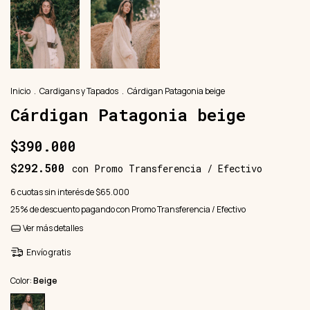
Inicio
.
Cardigans y Tapados
.
Cárdigan Patagonia beige
Cárdigan Patagonia beige
$390.000
$292.500
con
Promo Transferencia / Efectivo
6
cuotas sin interés de
$65.000
25% de descuento
pagando con Promo Transferencia / Efectivo
Ver más detalles
Envío gratis
Color:
Beige