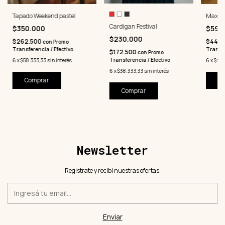
Tapado Weekend pastel
Maxi T
Cardigan Festival
$350.000
$590
$230.000
$262.500
$442.
con
Promo
Transferencia / Efectivo
Transfe
$172.500
con
Promo
Transferencia / Efectivo
6
x
$58.333,33
sin interés
6
x
$98.
6
x
$38.333,33
sin interés
Comprar
Co
Comprar
Newsletter
Registrate y recibí nuestras ofertas.